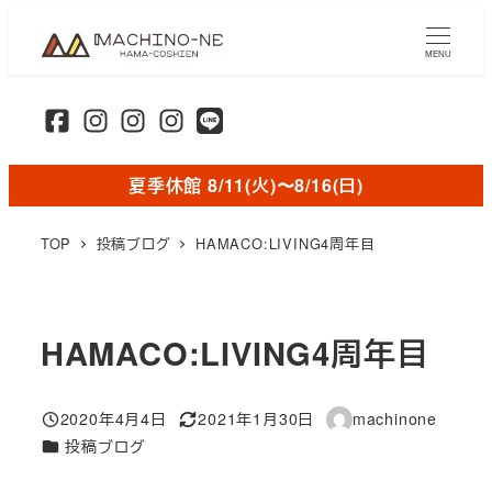
メ
イ
MENU
ン
コ
ン
テ
夏季休館 8/11(火)〜8/16(日)
ン
ツ
TOP
投稿ブログ
HAMACO:LIVING4周年目
へ
移
動
HAMACO:LIVING4周年目
2020年4月4日
2021年1月30日
machinone
投稿日
更新日
著
カテゴリー
投稿ブログ
者