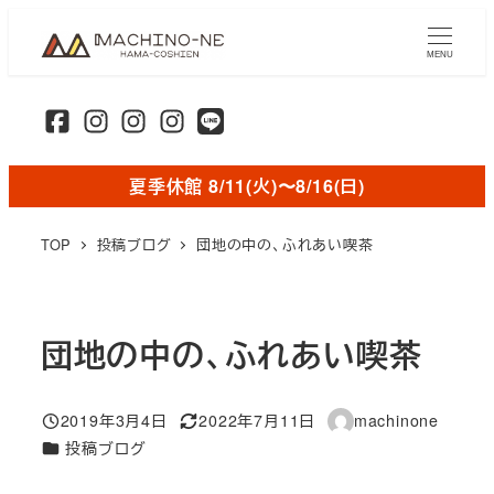
メ
イ
MENU
ン
コ
ン
テ
夏季休館 8/11(火)〜8/16(日)
ン
ツ
TOP
投稿ブログ
団地の中の、ふれあい喫茶
へ
移
動
団地の中の、ふれあい喫茶
2019年3月4日
2022年7月11日
machinone
投稿日
更新日
著
カテゴリー
投稿ブログ
者