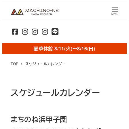
メ
イ
MENU
ン
コ
ン
テ
夏季休館 8/11(火)〜8/16(日)
ン
ツ
TOP
スケジュールカレンダー
へ
移
動
スケジュールカレンダー
まちのね浜甲子園