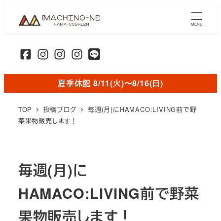
メ
イ
MENU
ン
コ
ン
テ
夏季休館 8/11(火)〜8/16(日)
ン
ツ
TOP
投稿ブログ
毎週(月)にHAMACO:LIVING前で野
へ
菜果物販売します！
移
動
毎週(月)に
HAMACO:LIVING前で野菜
果物販売します！