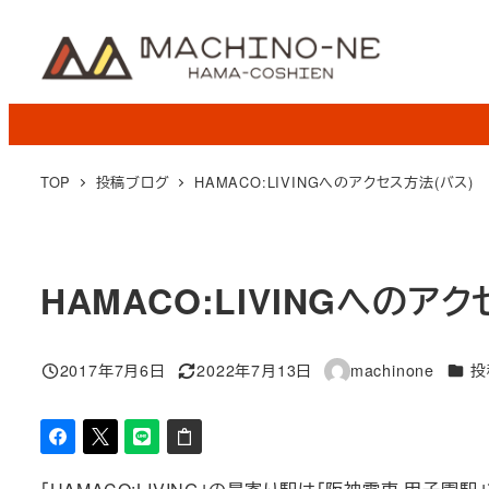
メ
イ
ン
コ
ン
テ
TOP
投稿ブログ
HAMACO:LIVINGへのアクセス方法(バス)
ン
ツ
へ
HAMACO:LIVINGへのア
移
動
カテ
2017年7月6日
2022年7月13日
machinone
投
投稿日
更新日
著
者