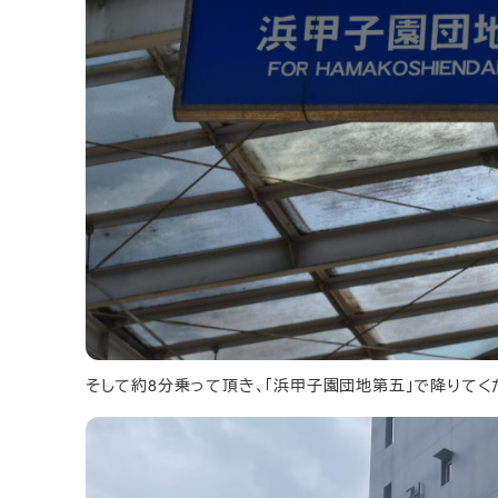
そして約8分乗って頂き、「浜甲子園団地第五」で降りてく