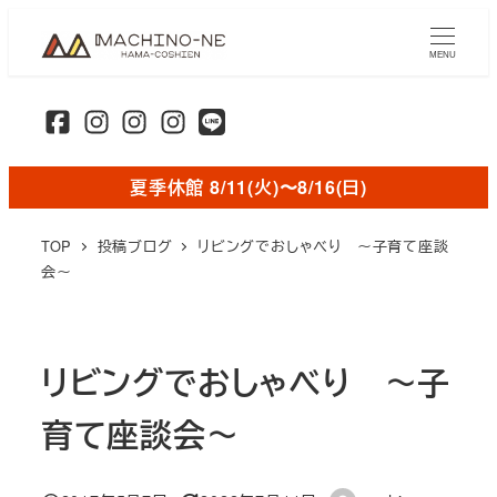
メ
イ
MENU
ン
コ
ン
テ
夏季休館 8/11(火)〜8/16(日)
ン
ツ
TOP
投稿ブログ
リビングでおしゃべり ～子育て座談
へ
会～
移
動
リビングでおしゃべり ～子
育て座談会～