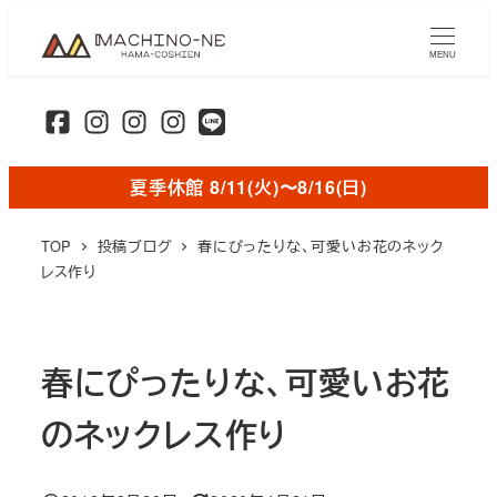
メ
イ
MENU
ン
コ
ン
テ
夏季休館 8/11(火)〜8/16(日)
ン
ツ
TOP
投稿ブログ
春にぴったりな、可愛いお花のネック
へ
レス作り
移
動
春にぴったりな、可愛いお花
のネックレス作り