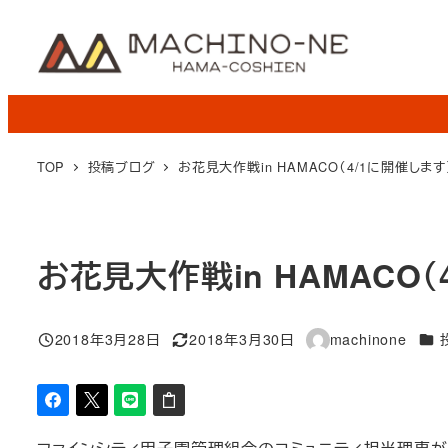
メ
イ
ン
コ
ン
テ
TOP
投稿ブログ
お花見大作戦in HAMACO（4/1に開催します
ン
ツ
へ
お花見大作戦in HAMACO（
移
動
カテ
2018年3月28日
2018年3月30日
machinone
投稿日
更新日
著
者