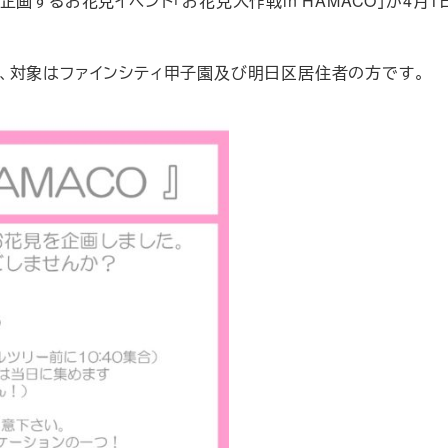
画するお花見イベント「お花見大作戦in HAMACO」が4月1
、対象はファインシティ甲子園及び明日区居住者の方です。