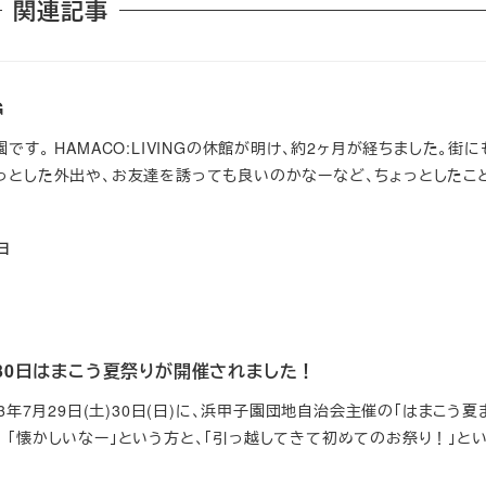
関連記事
G
です。 HAMACO:LIVINGの休館が明け、約2ヶ月が経ちました。街
っとした外出や、お友達を誘っても良いのかなーなど、ちょっとしたこ
3日
日、30日はまこう夏祭りが開催されました！
3年7月29日(土)30日(日)に、浜甲子園団地自治会主催の「はまこう夏
！「懐かしいなー」という方と、「引っ越してきて初めてのお祭り！」と