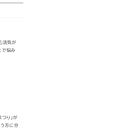
にも活気が
とで悩み
まつり」が
いう方に分