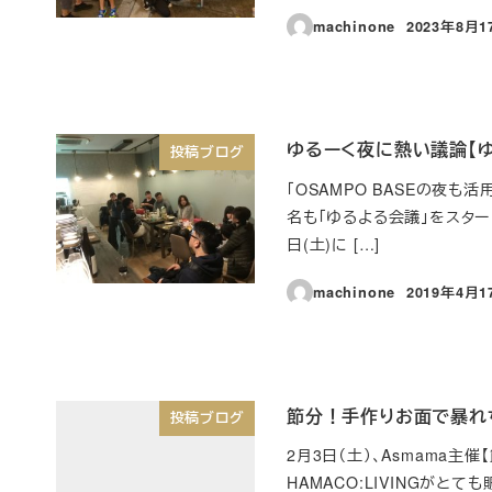
machinone
2023年8月1
投稿日
ゆるーく夜に熱い議論【ゆる
投稿ブログ
「OSAMPO BASEの夜
名も「ゆるよる会議」をスター
日(土)に […]
machinone
2019年4月1
投稿日
節分！手作りお面で暴れ
投稿ブログ
2月3日（土）、Asmama
HAMACO:LIVINGが