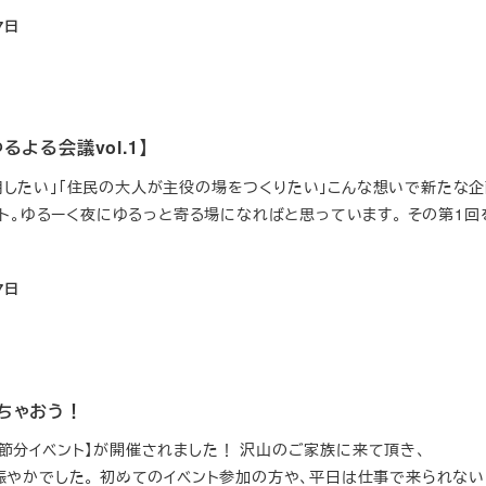
7日
よる会議vol.1】
も活用したい」「住民の大人が主役の場をつくりたい」こんな想いで新たな企
ト。ゆるーく夜にゆるっと寄る場になればと思っています。 その第1回を
7日
ちゃおう！
主催【節分イベント】が開催されました！ 沢山のご家族に来て頂き、
とても賑やかでした。 初めてのイベント参加の方や、平日は仕事で来られな