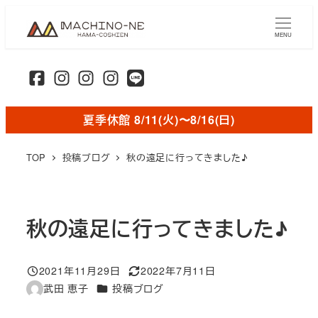
メ
イ
MENU
ン
コ
ン
テ
夏季休館 8/11(火)〜8/16(日)
ン
ツ
TOP
投稿ブログ
秋の遠足に行ってきました♪
へ
移
動
秋の遠足に行ってきました♪
2021年11月29日
2022年7月11日
投稿日
更新日
カテゴリー
武田 恵子
投稿ブログ
著
者