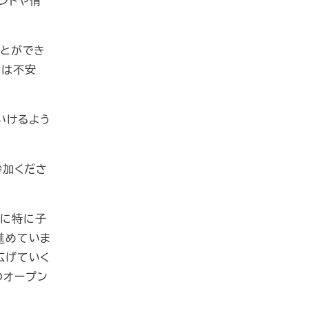
ントや情
ことができ
のは不安
いけるよう
参加くださ
点に特に子
進めていま
広げていく
のオープン