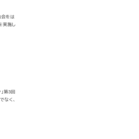
治会をは
を実施し
」第3回
けでなく、