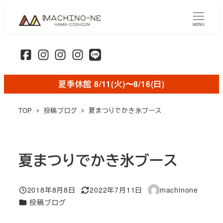
メ
イ
MENU
ン
コ
ン
テ
夏季休館 8/11(火)〜8/16(日)
ン
ツ
TOP
投稿ブログ
夏まつりでかき氷ブース
へ
移
動
夏まつりでかき氷ブース
2018年8月8日
2022年7月11日
machinone
投稿日
更新日
著
カテゴリー
投稿ブログ
者