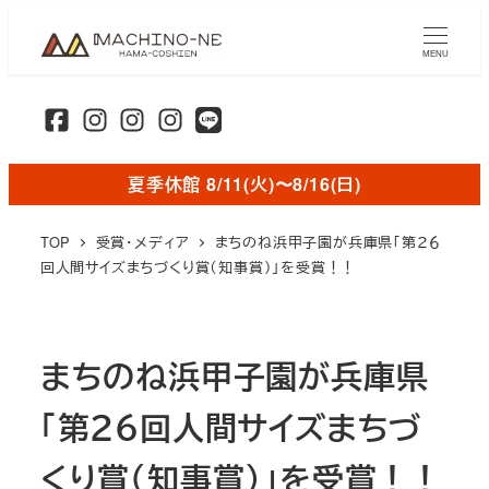
メ
イ
MENU
ン
コ
ン
テ
夏季休館 8/11(火)〜8/16(日)
ン
ツ
TOP
受賞・メディア
まちのね浜甲子園が兵庫県「第２６
へ
回人間サイズまちづくり賞（知事賞）」を受賞！！
移
動
まちのね浜甲子園が兵庫県
「第２６回人間サイズまちづ
くり賞（知事賞）」を受賞！！