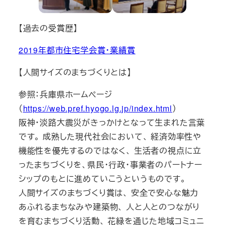
【過去の受賞歴】
2019年都市住宅学会賞・業績賞
【人間サイズのまちづくりとは】
参照：兵庫県ホームページ
（
https://web.pref.hyogo.lg.jp/index.html
）
阪神・淡路大震災がきっかけとなって生まれた言葉
です。 成熟した現代社会において、 経済効率性や
機能性を優先するのではなく、 生活者の視点に立
ったまちづくりを、県民・行政・事業者のパートナー
シップのもとに進めていこうというものです。
人間サイズのまちづくり賞は、 安全で安心な魅力
あふれるまちなみや建築物、 人と人とのつながり
を育むまちづくり活動、 花緑を通じた地域コミュニ