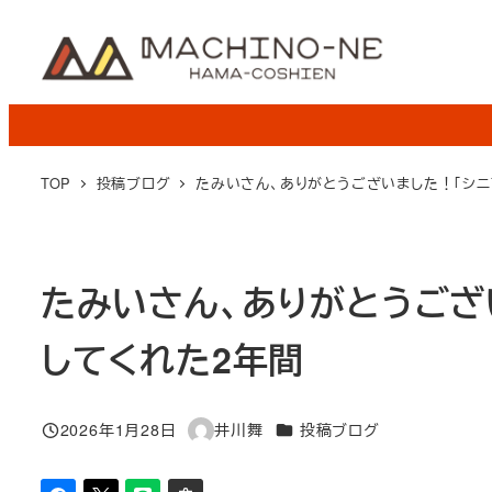
メ
イ
ン
コ
ン
テ
TOP
投稿ブログ
たみいさん、ありがとうございました！「シニ
ン
ツ
へ
たみいさん、ありがとうござ
移
動
してくれた2年間
カテゴリー
2026年1月28日
井川舞
投稿ブログ
投稿日
著
者