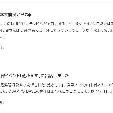
日本大震災から7年
。 この時期だけはテレビなどで目にすることも多いですが、日常では
す。皆さんは防災の備えは十分にできているでしょうか？ 私は、防災
…]
1日
部イベント「芝ふぇす」に出店しました！
日)鳴尾浜臨海公園で開催された「芝ふぇす」。 浜甲ハンドメイド部とカフェO
した。OSAMPO BASEの様子はまた後日ブログにしますね(^^) H […]
5日