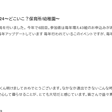
024〜どこいこ？保育所/幼稚園〜
報局を行いました。 今年で6回目。参加者は毎年増え43組のお申込みが
 毎年アップデートしています 毎年行われているこのイベントですが、毎
っくん明けましておめでとうございます。なかなか遠出できないこんな
安心して暮らせることが、とても大切だと感じています。皆さんで益々
7日