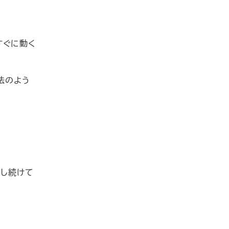
すぐに動く
法のよう
耕し続けて