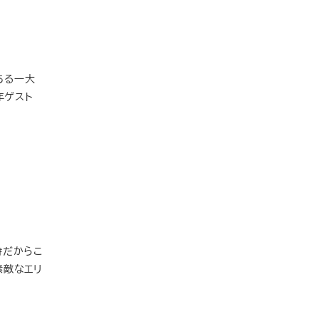
ある一大
年ゲスト
時だからこ
素敵なエリ