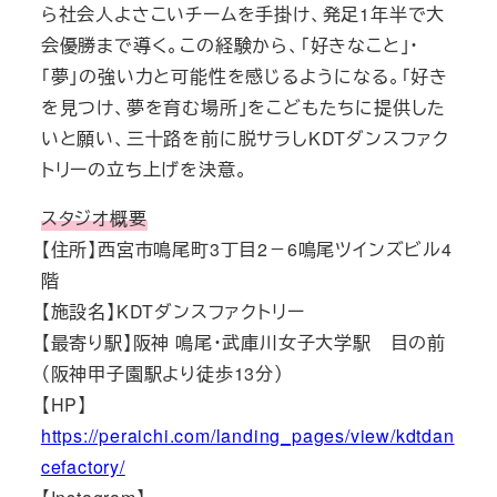
ら社会人よさこいチームを手掛け、発足1年半で大
会優勝まで導く。この経験から、「好きなこと」・
「夢」の強い力と可能性を感じるようになる。「好き
を見つけ、夢を育む場所」をこどもたちに提供した
いと願い、三十路を前に脱サラしKDTダンスファク
トリーの立ち上げを決意。
スタジオ概要
【住所】西宮市鳴尾町3丁目2－6鳴尾ツインズビル4
階
【施設名】KDTダンスファクトリー
【最寄り駅】阪神 鳴尾・武庫川女子大学駅 目の前
（阪神甲子園駅より徒歩13分）
【HP】
https://peraichi.com/landing_pages/view/kdtdan
cefactory/