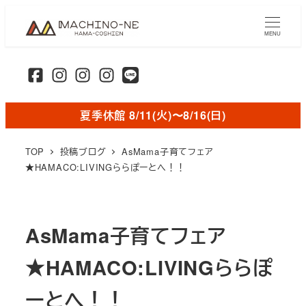
メ
イ
MENU
ン
コ
ン
テ
夏季休館 8/11(火)〜8/16(日)
ン
ツ
TOP
投稿ブログ
AsMama子育てフェア
へ
★HAMACO:LIVINGららぽーとへ！！
移
動
AsMama子育てフェア
★HAMACO:LIVINGららぽ
ーとへ！！