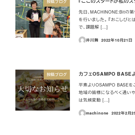
『ここのスタートが私のス
投稿ブログ
先日、MACHINONE:Bi
を行いました。 『おこしび
で、課題解 […]
井川舞
2022年10月21日
投稿日
カフェOSAMPO BAS
投稿ブログ
平素よりOSAMPO BASE
地域の皆様になるべく通いや
は気候変動 […]
machinone
2022年2月2
投稿日