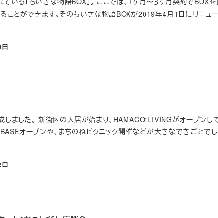
設されている「ちいさな物語BOX」。 ここでは、１ヶ月〜３ヶ月契約でBOX
ることができます。そのちいさな物語BOXが2019年4月1日にリニュ
0日
しました。 新街区の入居が始まり、HAMACO:LIVINGがオープンし
PO BASEオープンや、まちのねピクニック開催などが大きなできごとでし
2日