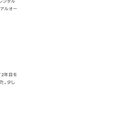
をレンタル
ーアルオー
て2年目を
た。少し