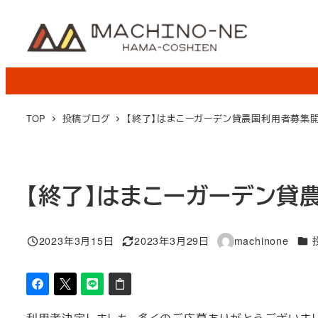
メ
イ
ン
コ
ン
テ
TOP
投稿ブログ
【終了】はまこーガーデン貸農園利用者募集
ン
ツ
へ
【終了】はまこーガーデン貸
移
動
カテ
2023年3月15日
2023年3月29日
machinone
投稿日
更新日
著
者