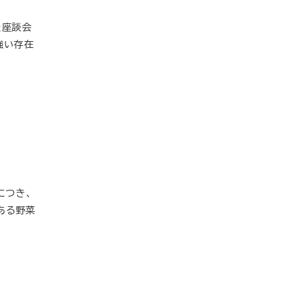
た座談会
強い存在
につき、
ある野菜