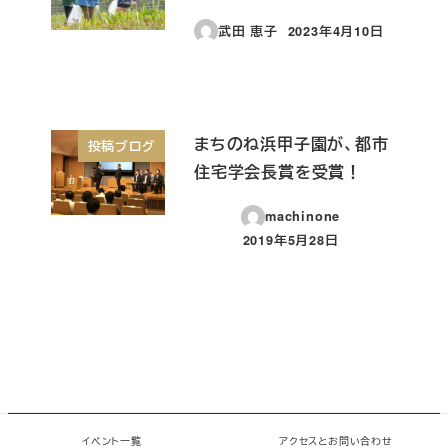
武田 恵子
2023年4月10日
投稿日
まちのね浜甲子園が、都市
投稿ブログ
住宅学会長賞を受賞！
machinone
2019年5月28日
投稿日
© 2026 chiMe Paper. All rights reserved.
イベント一覧
アクセスとお問い合わせ