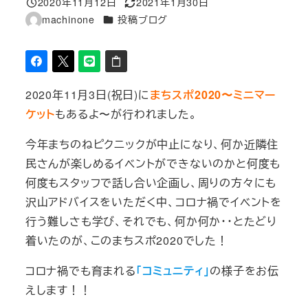
2020年11月12日
2021年1月30日
投稿日
更新日
カテゴリー
machinone
投稿ブログ
著
者
2020年11月3日(祝日)に
まちスポ2020〜ミニマー
ケット
もあるよ〜が行われました。
今年まちのねピクニックが中止になり、何か近隣住
民さんが楽しめるイベントができないのかと何度も
何度もスタッフで話し合い企画し、周りの方々にも
沢山アドバイスをいただく中、コロナ禍でイベントを
行う難しさも学び、それでも、何か何か・・とたどり
着いたのが、このまちスポ2020でした！
コロナ禍でも育まれる
「コミュニティ」
の様子をお伝
えします！！