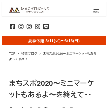
メ
イ
MENU
ン
コ
ン
テ
夏季休館 8/11(火)〜8/16(日)
ン
ツ
TOP
投稿ブログ
まちスポ2020〜ミニマーケットもある
へ
よ〜を終えて・・
移
動
まちスポ2020〜ミニマーケ
ットもあるよ〜を終えて・・