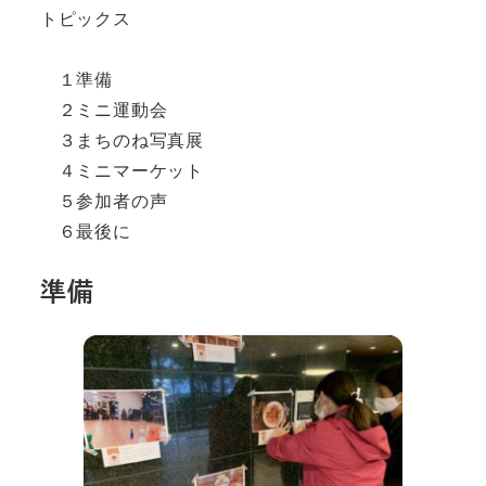
トピックス

　１準備

　２ミニ運動会

　３まちのね写真展

　４ミニマーケット

　５参加者の声

　６最後に
準備