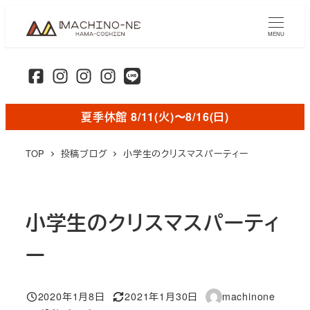
メ
イ
MENU
ン
コ
ン
テ
夏季休館 8/11(火)〜8/16(日)
ン
ツ
TOP
投稿ブログ
小学生のクリスマスパーティー
へ
移
動
小学生のクリスマスパーティ
ー
2020年1月8日
2021年1月30日
machinone
投稿日
更新日
著