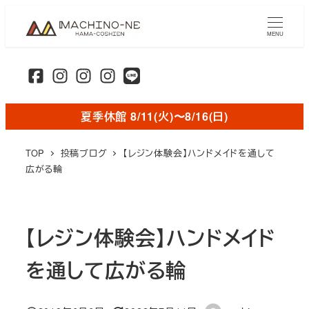
メ
イ
MENU
ン
コ
ン
テ
夏季休館 8/11(火)〜8/16(日)
ン
ツ
TOP
投稿ブログ
【レジン体験会】ハンドメイドを通して
へ
広がる輪
移
動
【レジン体験会】ハンドメイド
を通して広がる輪