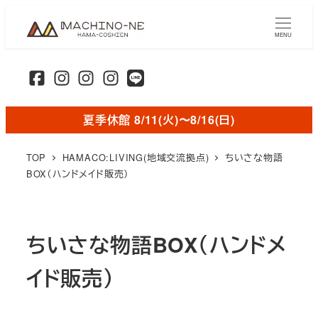
メ
イ
MENU
ン
コ
ン
テ
夏季休館 8/11(火)〜8/16(日)
ン
ツ
TOP
HAMACO:LIVING(地域交流拠点)
ちいさな物語
へ
BOX（ハンドメイド販売）
移
動
ちいさな物語BOX（ハンドメ
イド販売）