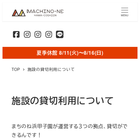
メ
イ
MENU
ン
コ
ン
テ
夏季休館 8/11(火)〜8/16(日)
ン
ツ
TOP
施設の貸切利用について
へ
移
動
施設の貸切利用について
まちのね浜甲子園が運営する３つの拠点、貸切がで
きるんです！