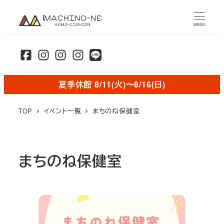
メ
イ
MENU
ン
コ
ン
テ
夏季休館 8/11(火)〜8/16(日)
ン
ツ
TOP
イベント一覧
まちのね保健室
へ
移
動
まちのね保健室